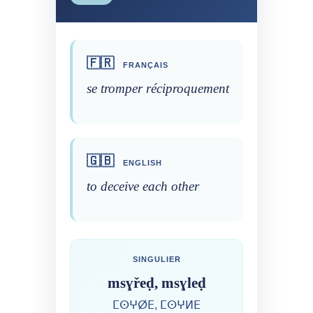
🇫🇷
FRANÇAIS
se tromper réciproquement
🇬🇧
ENGLISH
to deceive each other
SINGULIER
msɣřeḍ, msɣleḍ
ⵎⵙⵖⵁⴹ, ⵎⵙⵖⵍⴹ