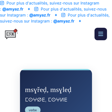
Pour plus d'actualités, suivez-nous sur Instagram
:
@amyaz.fr
✦
Pour plus d'actualités, suivez-nous
sur Instagram :
@amyaz.fr
✦
Pour plus d'actualités,
suivez-nous sur Instagram :
@amyaz.fr
✦
msɣřeḍ, msɣleḍ
ⵎⵙⵖⵁⴹ, ⵎⵙⵖⵍⴹ
verbe