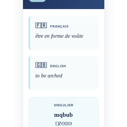
🇫🇷
FRANÇAIS
être en forme de voûte
🇬🇧
ENGLISH
to be arched
SINGULIER
mqbub
ⵎⵇⴱⵓⴱ