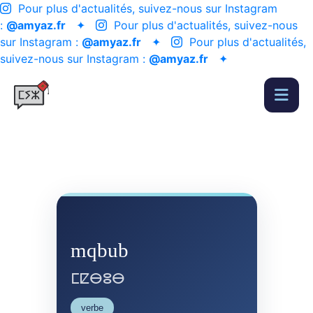
Pour plus d'actualités, suivez-nous sur Instagram
:
@amyaz.fr
✦
Pour plus d'actualités, suivez-nous
sur Instagram :
@amyaz.fr
✦
Pour plus d'actualités,
suivez-nous sur Instagram :
@amyaz.fr
✦
mqbub
ⵎⵇⴱⵓⴱ
verbe