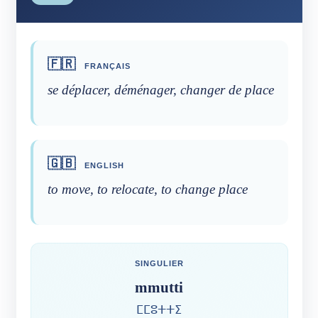
🇫🇷
FRANÇAIS
se déplacer, déménager, changer de place
🇬🇧
ENGLISH
to move, to relocate, to change place
SINGULIER
mmutti
ⵎⵎⵓⵜⵜⵉ