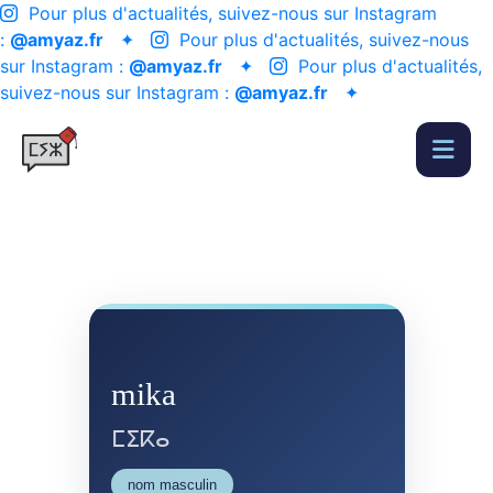
Pour plus d'actualités, suivez-nous sur Instagram
:
@amyaz.fr
✦
Pour plus d'actualités, suivez-nous
sur Instagram :
@amyaz.fr
✦
Pour plus d'actualités,
suivez-nous sur Instagram :
@amyaz.fr
✦
mika
ⵎⵉⴽⴰ
nom masculin