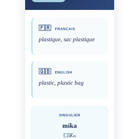
🇫🇷
FRANÇAIS
plastique, sac plastique
🇬🇧
ENGLISH
plastic, plastic bag
SINGULIER
mika
ⵎⵉⴽⴰ