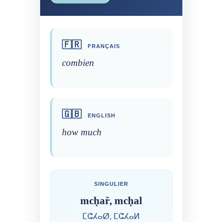
🇫🇷
FRANÇAIS
combien
🇬🇧
ENGLISH
how much
SINGULIER
mcḥař, mcḥal
ⵎⵛⵃⴰⵁ, ⵎⵛⵃⴰⵍ