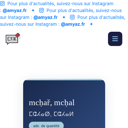
Pour plus d'actualités, suivez-nous sur Instagram
:
@amyaz.fr
✦
Pour plus d'actualités, suivez-nous
sur Instagram :
@amyaz.fr
✦
Pour plus d'actualités,
suivez-nous sur Instagram :
@amyaz.fr
✦
mcḥař, mcḥal
ⵎⵛⵃⴰⵁ, ⵎⵛⵃⴰⵍ
adv. de quantité