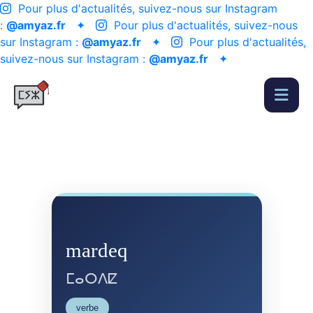
Pour plus d'actualités, suivez-nous sur Instagram
:
@amyaz.fr
✦
Pour plus d'actualités, suivez-nous
sur Instagram :
@amyaz.fr
✦
Pour plus d'actualités,
suivez-nous sur Instagram :
@amyaz.fr
✦
mardeq
ⵎⴰⵔⴷⵇ
verbe