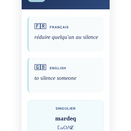
🇫🇷
FRANÇAIS
réduire quelqu'un au silence
🇬🇧
ENGLISH
to silence someone
SINGULIER
mardeq
ⵎⴰⵔⴷⵇ