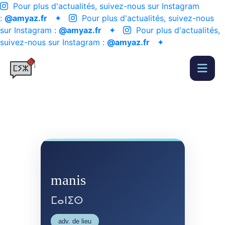
Pour plus d'actualités, suivez-nous sur Instagram
:
@amyaz.fr
✦
Pour plus d'actualités, suivez-nous
sur Instagram :
@amyaz.fr
✦
Pour plus d'actualités,
suivez-nous sur Instagram :
@amyaz.fr
✦
manis
ⵎⴰⵏⵉⵙ
adv. de lieu