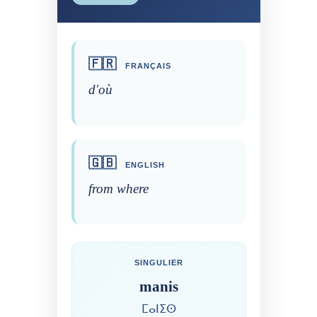
🇫🇷
FRANÇAIS
d'où
🇬🇧
ENGLISH
from where
SINGULIER
manis
ⵎⴰⵏⵉⵙ