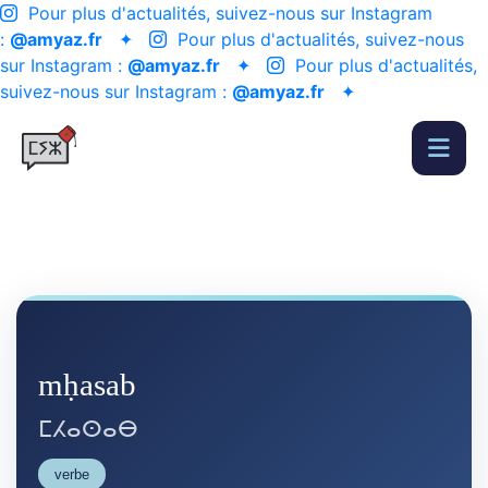
Pour plus d'actualités, suivez-nous sur Instagram
:
@amyaz.fr
✦
Pour plus d'actualités, suivez-nous
sur Instagram :
@amyaz.fr
✦
Pour plus d'actualités,
suivez-nous sur Instagram :
@amyaz.fr
✦
mḥasab
ⵎⵃⴰⵙⴰⴱ
verbe