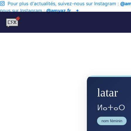
Pour plus d'actualités, suivez-nous sur Instagram :
@am
nous sur Instagram :
@amyaz.fr
✦
latar
ⵍⴰⵜⴰⵔ
nom féminin