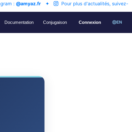
agram :
@amyaz.fr
✦
Pour plus d'actualités, suivez-
Documentation
Conjugaison
Connexion
EN