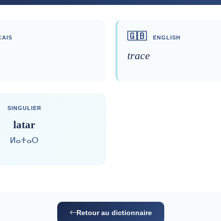
🇬🇧
AIS
ENGLISH
trace
SINGULIER
latar
ⵍⴰⵜⴰⵔ
Retour au dictionnaire