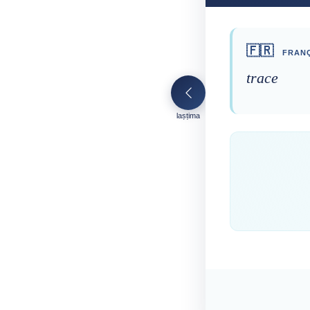
🇫🇷
FRANÇ
trace
laṣṭima