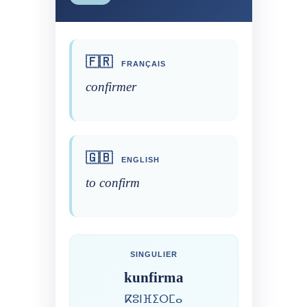
🇫🇷
FRANÇAIS
confirmer
🇬🇧
ENGLISH
to confirm
SINGULIER
kunfirma
ⴽⵓⵏⴼⵉⵔⵎⴰ