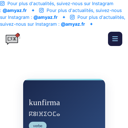
Pour plus d'actualités, suivez-nous sur Instagram
:
@amyaz.fr
✦
Pour plus d'actualités, suivez-nous
sur Instagram :
@amyaz.fr
✦
Pour plus d'actualités,
suivez-nous sur Instagram :
@amyaz.fr
✦
kunfirma
ⴽⵓⵏⴼⵉⵔⵎⴰ
verbe