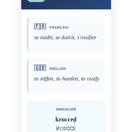
🇫🇷
FRANÇAIS
se raidir, se durcir, s'ossifier
🇬🇧
ENGLISH
to stiffen, to harden, to ossify
SINGULIER
krucceḍ
ⴽⵔⵓⵛⵛⴹ