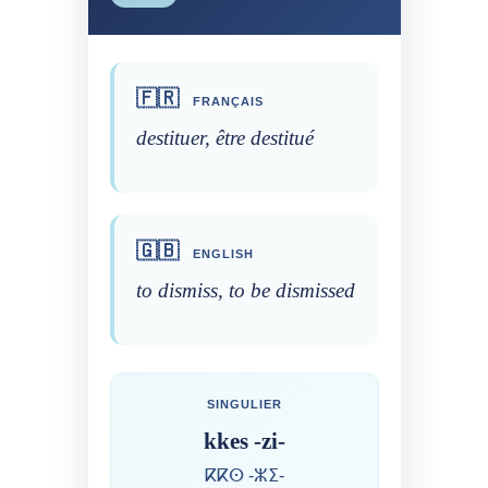
🇫🇷
FRANÇAIS
destituer, être destitué
🇬🇧
ENGLISH
to dismiss, to be dismissed
SINGULIER
kkes -zi-
ⴽⴽⵙ -ⵣⵉ-