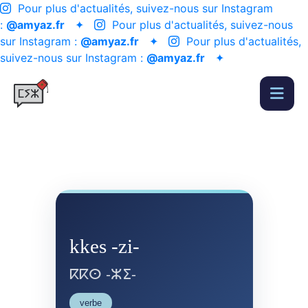
Pour plus d'actualités, suivez-nous sur Instagram
:
@amyaz.fr
✦
Pour plus d'actualités, suivez-nous
sur Instagram :
@amyaz.fr
✦
Pour plus d'actualités,
suivez-nous sur Instagram :
@amyaz.fr
✦
kkes -zi-
ⴽⴽⵙ -ⵣⵉ-
verbe