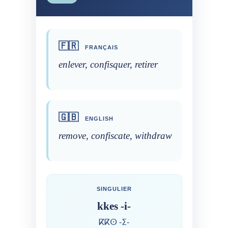
🇫🇷
FRANÇAIS
enlever, confisquer, retirer
🇬🇧
ENGLISH
remove, confiscate, withdraw
SINGULIER
kkes -i-
ⴽⴽⵙ -ⵉ-