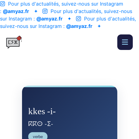
Pour plus d'actualités, suivez-nous sur Instagram
:
@amyaz.fr
✦
Pour plus d'actualités, suivez-nous
sur Instagram :
@amyaz.fr
✦
Pour plus d'actualités,
suivez-nous sur Instagram :
@amyaz.fr
✦
kkes -i-
ⴽⴽⵙ -ⵉ-
verbe