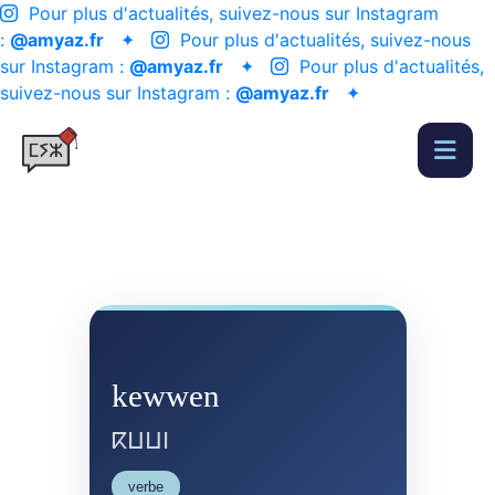
Pour plus d'actualités, suivez-nous sur Instagram
:
@amyaz.fr
✦
Pour plus d'actualités, suivez-nous
sur Instagram :
@amyaz.fr
✦
Pour plus d'actualités,
suivez-nous sur Instagram :
@amyaz.fr
✦
kewwen
ⴽⵡⵡⵏ
verbe