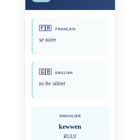
🇫🇷
FRANÇAIS
se taire
🇬🇧
ENGLISH
to be silent
SINGULIER
kewwen
ⴽⵡⵡⵏ