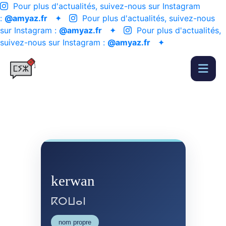
Pour plus d'actualités, suivez-nous sur Instagram
:
@amyaz.fr
✦
Pour plus d'actualités, suivez-nous
sur Instagram :
@amyaz.fr
✦
Pour plus d'actualités,
suivez-nous sur Instagram :
@amyaz.fr
✦
kerwan
ⴽⵔⵡⴰⵏ
nom propre