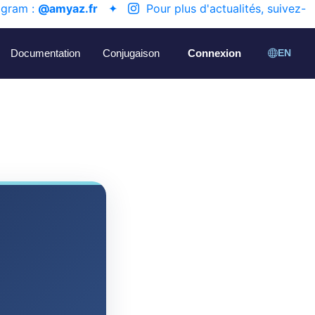
agram :
@amyaz.fr
✦
Pour plus d'actualités, suivez-
Documentation
Conjugaison
Connexion
EN