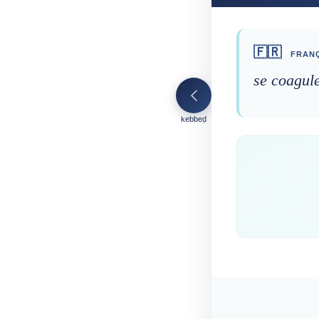
🇫🇷
FRANÇ
se coagul
kebbeḍ