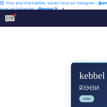
Pour plus d'actualités, suivez-nous sur Instagram :
@am
nous sur Instagram :
@amyaz.fr
✦
kebbel
ⴽⴱⴱⵍ
verbe