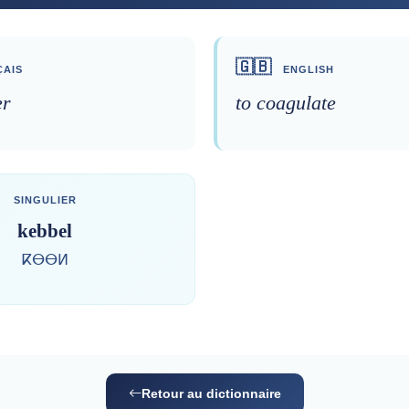
🇬🇧
AIS
ENGLISH
er
to coagulate
SINGULIER
kebbel
ⴽⴱⴱⵍ
Retour au dictionnaire