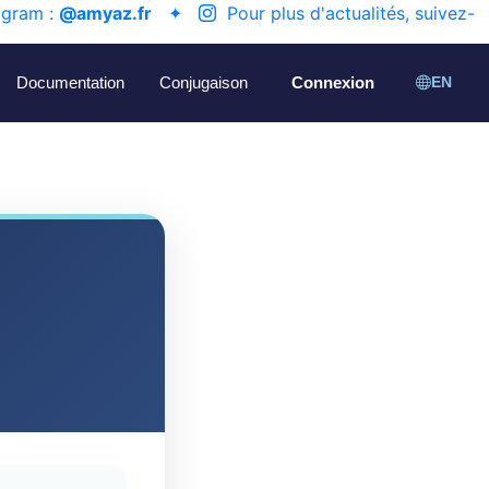
agram :
@amyaz.fr
✦
Pour plus d'actualités, suivez-
Documentation
Conjugaison
Connexion
EN