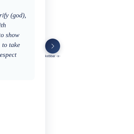
rify (god),
ith
 to show
 to take
respect
kebbar -x-