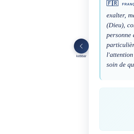
🇫🇷
FRANÇ
exalter, ma
(Dieu), co
personne 
particuliè
l'attentio
kebbar
soin de qu