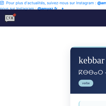
Pour plus d'actualités, suivez-nous sur Instagram :
@am
nous sur Instagram :
@amyaz.fr
✦
kebbar 
ⴽⴱⴱⴰⵔ 
verbe