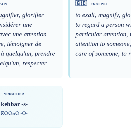
🇬🇧
AIS
ENGLISH
gnifier, glorifier
to exalt, magnify, glo
nsidérer une
to regard a person w
avec une attention
particular attention,
re, témoigner de
attention to someone,
n à quelqu'un, prendre
care of someone, to 
elqu'un, respecter
SINGULIER
kebbar -s-
ⴽⴱⴱⴰⵔ -ⵙ-