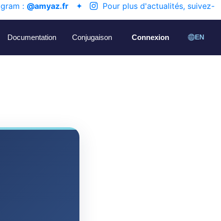
agram :
@amyaz.fr
✦
Pour plus d'actualités, suivez-
Documentation
Conjugaison
Connexion
EN