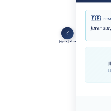
🇫🇷
FRA
jurer sur
jjaǧ -s-, jjall -s-
j
ⵊ