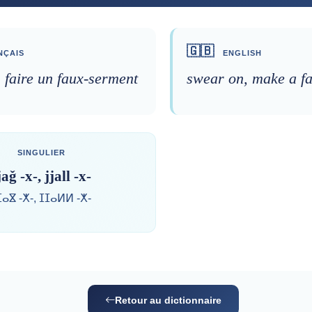
🇬🇧
NÇAIS
ENGLISH
, faire un faux-serment
swear on, make a fa
SINGULIER
jaǧ -x-, jjall -x-
ⵊⴰⴵ -ⵅ-, ⵊⵊⴰⵍⵍ -ⵅ-
Retour au dictionnaire