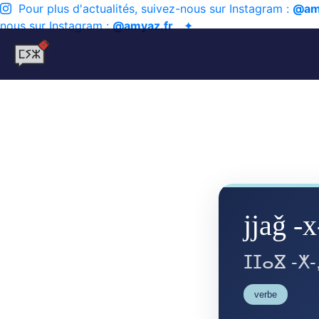
Pour plus d'actualités, suivez-nous sur Instagram :
@am
nous sur Instagram :
@amyaz.fr
✦
jjaǧ -x
ⵊⵊⴰⴵ -ⵅ-
verbe