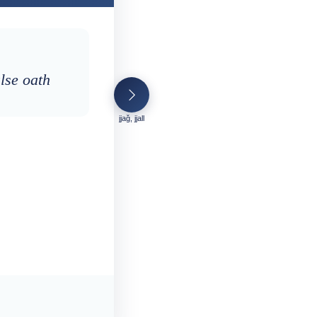
lse oath
jjaǧ, jjall