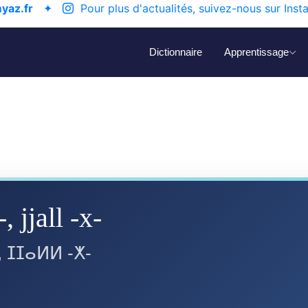
yaz.fr
✦
Pour plus d'actualités, suivez-nous sur Inst
Dictionnaire
Apprentissage
-, jjall -x-
, ⵊⵊⴰⵍⵍ -ⵅ-