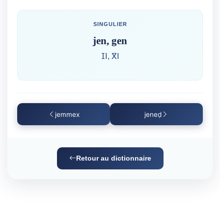
SINGULIER
jen, gen
ⵊⵏ, ⴳⵏ
jemmex
jeneḍ
Retour au dictionnaire