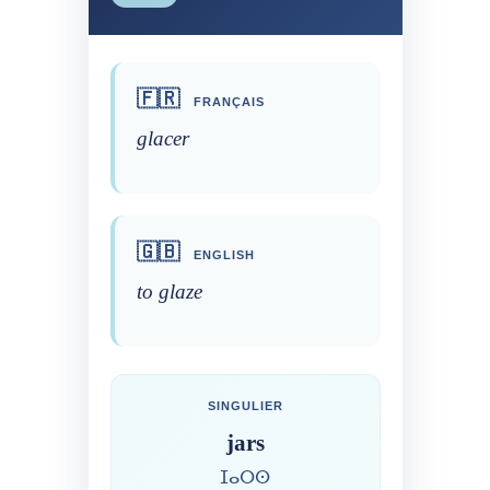
🇫🇷
FRANÇAIS
glacer
🇬🇧
ENGLISH
to glaze
SINGULIER
jars
ⵊⴰⵔⵙ