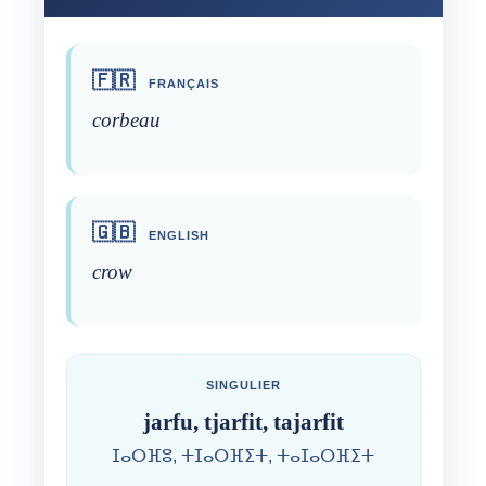
🇫🇷
FRANÇAIS
corbeau
🇬🇧
ENGLISH
crow
SINGULIER
jarfu, tjarfit, tajarfit
ⵊⴰⵔⴼⵓ, ⵜⵊⴰⵔⴼⵉⵜ, ⵜⴰⵊⴰⵔⴼⵉⵜ