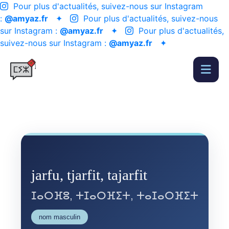
Pour plus d'actualités, suivez-nous sur Instagram
:
@amyaz.fr
✦
Pour plus d'actualités, suivez-nous
sur Instagram :
@amyaz.fr
✦
Pour plus d'actualités,
suivez-nous sur Instagram :
@amyaz.fr
✦
jarfu, tjarfit, tajarfit
ⵊⴰⵔⴼⵓ, ⵜⵊⴰⵔⴼⵉⵜ, ⵜⴰⵊⴰⵔⴼⵉⵜ
nom masculin