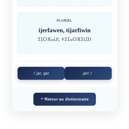
PLURIEL
ijerfawen, tijarfiwin
ⵉⵊⵔⴼⴰⵡⵏ, ⵜⵉⵊⴰⵔⴼⵉⵡⵉⵏ
jar, ger
jarr
Retour au dictionnaire