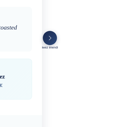
toasted
iwez imendi
ez
ⵣ