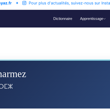
yaz.fr
✦
Pour plus d'actualités, suivez-nous sur Inst
Dictionnaire
Apprentissage
marmez
ⴰⵔⵎⵣ