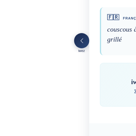
🇫🇷
FRANÇ
couscous à
grillé
iwez
i