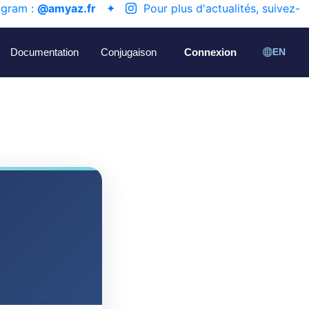
agram :
@amyaz.fr
✦
Pour plus d'actualités, suivez-
Documentation
Conjugaison
Connexion
EN