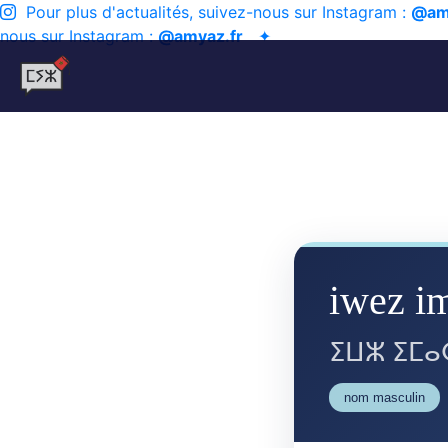
Pour plus d'actualités, suivez-nous sur Instagram :
@am
nous sur Instagram :
@amyaz.fr
✦
iwez i
ⵉⵡⵣ ⵉⵎ
nom masculin