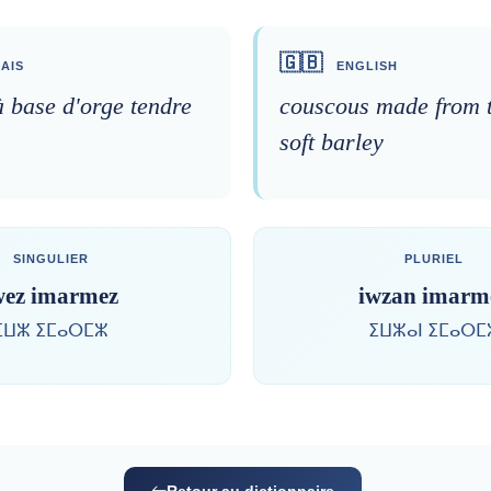
🇬🇧
AIS
ENGLISH
 base d'orge tendre
couscous made from 
soft barley
SINGULIER
PLURIEL
wez imarmez
iwzan imarm
ⵉⵡⵣ ⵉⵎⴰⵔⵎⵣ
ⵉⵡⵣⴰⵏ ⵉⵎⴰⵔⵎ
Retour au dictionnaire