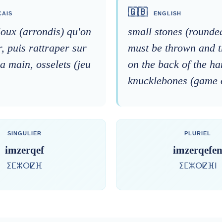
🇬🇧
AIS
ENGLISH
lloux (arrondis) qu'on
small stones (rounded
r, puis rattraper sur
must be thrown and 
la main, osselets (jeu
on the back of the ha
knucklebones (game o
SINGULIER
PLURIEL
imzerqef
imzerqefe
ⵉⵎⵣⵔⵇⴼ
ⵉⵎⵣⵔⵇⴼⵏ