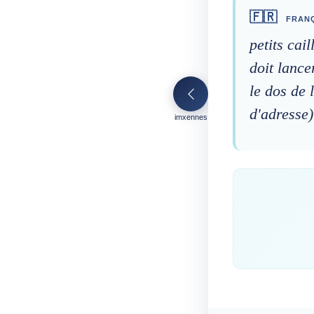
🇫🇷
FRANÇ
petits cai
doit lance
le dos de 
d'adresse)
imxennes