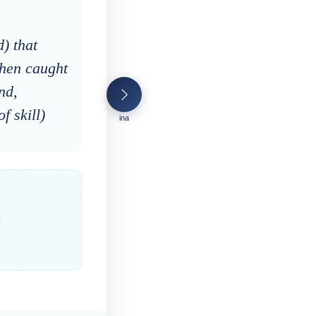
) that
then caught
nd,
f skill)
ina
n