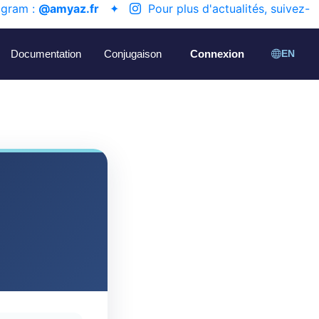
agram :
@amyaz.fr
✦
Pour plus d'actualités, suivez-
Documentation
Conjugaison
Connexion
EN