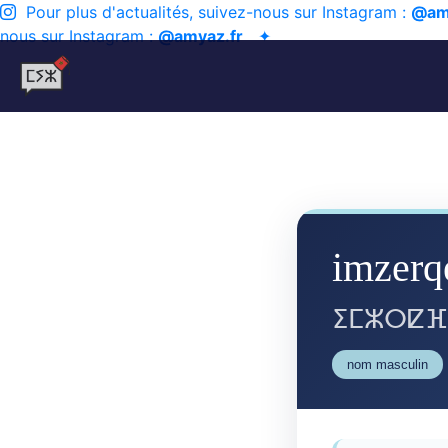
Pour plus d'actualités, suivez-nous sur Instagram :
@am
nous sur Instagram :
@amyaz.fr
✦
imzerq
ⵉⵎⵣⵔⵇⴼ
nom masculin