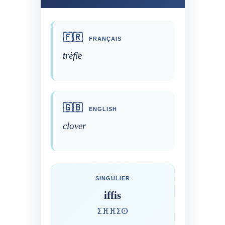
🇫🇷
FRANÇAIS
trèfle
🇬🇧
ENGLISH
clover
SINGULIER
iffis
ⵉⴼⴼⵉⵙ