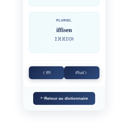
PLURIEL
iffisen
ⵉⴼⴼⵉⵙⵏ
iffi
iffud
Retour au dictionnaire