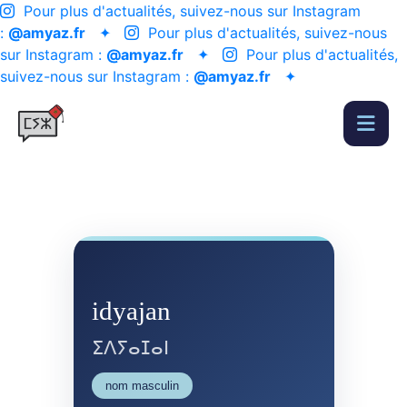
Pour plus d'actualités, suivez-nous sur Instagram
:
@amyaz.fr
✦
Pour plus d'actualités, suivez-nous
sur Instagram :
@amyaz.fr
✦
Pour plus d'actualités,
suivez-nous sur Instagram :
@amyaz.fr
✦
idyajan
ⵉⴷⵢⴰⵊⴰⵏ
nom masculin