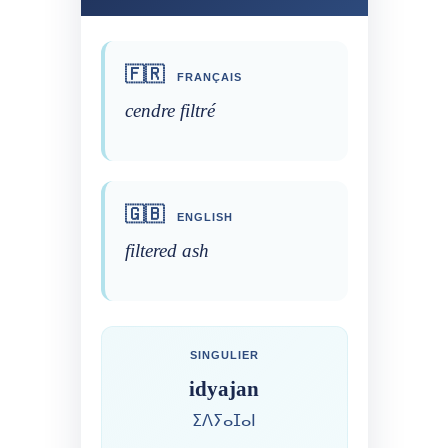
🇫🇷
FRANÇAIS
cendre filtré
🇬🇧
ENGLISH
filtered ash
SINGULIER
idyajan
ⵉⴷⵢⴰⵊⴰⵏ