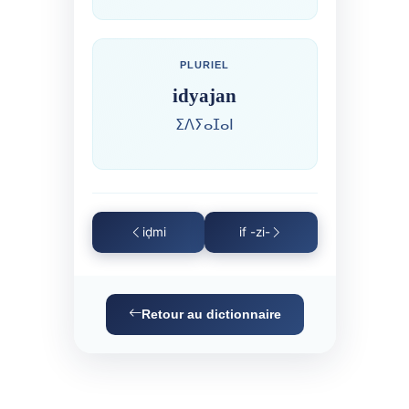
PLURIEL
idyajan
ⵉⴷⵢⴰⵊⴰⵏ
iḍmi
if -zi-
Retour au dictionnaire