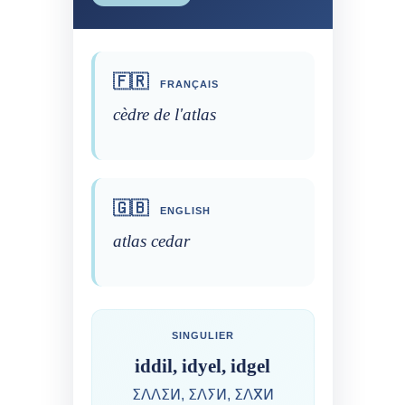
🇫🇷
FRANÇAIS
cèdre de l'atlas
🇬🇧
ENGLISH
atlas cedar
SINGULIER
iddil, idyel, idgel
ⵉⴷⴷⵉⵍ, ⵉⴷⵢⵍ, ⵉⴷⴳⵍ