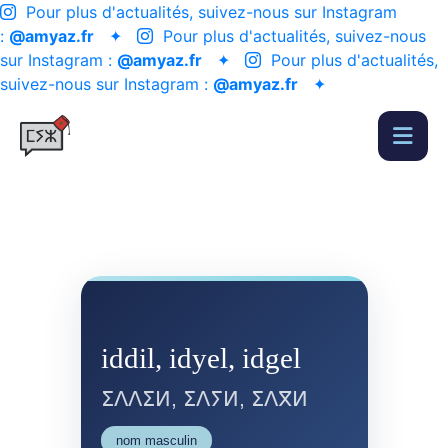
Pour plus d'actualités, suivez-nous sur Instagram
:
@amyaz.fr
✦
Pour plus d'actualités, suivez-nous
sur Instagram :
@amyaz.fr
✦
Pour plus d'actualités,
suivez-nous sur Instagram :
@amyaz.fr
✦
iddil, idyel, idgel
ⵉⴷⴷⵉⵍ, ⵉⴷⵢⵍ, ⵉⴷⴳⵍ
nom masculin