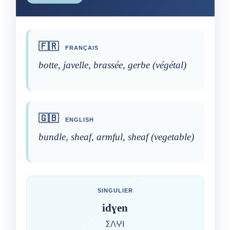
🇫🇷
FRANÇAIS
botte, javelle, brassée, gerbe (végétal)
🇬🇧
ENGLISH
bundle, sheaf, armful, sheaf (vegetable)
SINGULIER
idɣen
ⵉⴷⵖⵏ