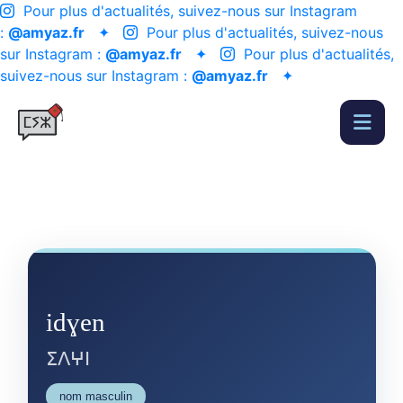
Pour plus d'actualités, suivez-nous sur Instagram
:
@amyaz.fr
✦
Pour plus d'actualités, suivez-nous
sur Instagram :
@amyaz.fr
✦
Pour plus d'actualités,
suivez-nous sur Instagram :
@amyaz.fr
✦
idɣen
ⵉⴷⵖⵏ
nom masculin