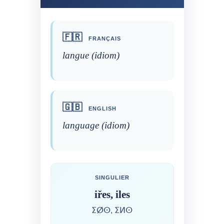
🇫🇷
FRANÇAIS
langue (idiom)
🇬🇧
ENGLISH
language (idiom)
SINGULIER
iřes, iles
ⵉⵁⵙ, ⵉⵍⵙ