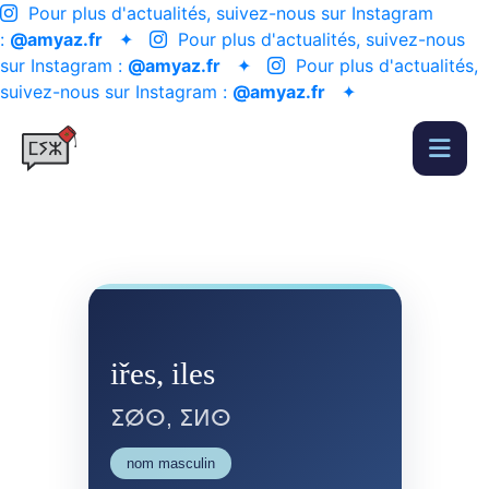
Pour plus d'actualités, suivez-nous sur Instagram
:
@amyaz.fr
✦
Pour plus d'actualités, suivez-nous
sur Instagram :
@amyaz.fr
✦
Pour plus d'actualités,
suivez-nous sur Instagram :
@amyaz.fr
✦
iřes, iles
ⵉⵁⵙ, ⵉⵍⵙ
nom masculin