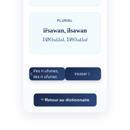
PLURIEL
iřsawan, ilsawan
ⵉⵁⵙⴰⵡⴰⵏ, ⵉⵍⵙⴰⵡⴰⵏ
iřes n ufunas,
irezɛar
iles n ufunas
Retour au dictionnaire