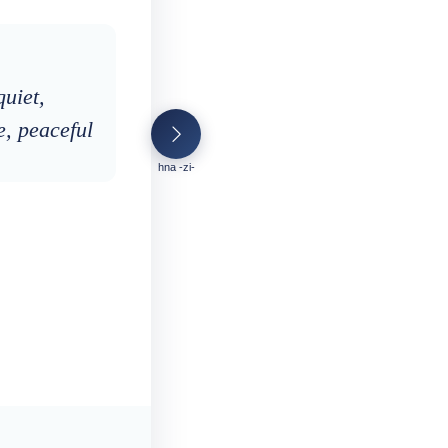
quiet,
e, peaceful
hna -zi-