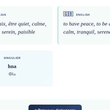
🇬🇧
AIS
ENGLISH
aix, être quiet, calme,
to have peace, to be 
, serein, paisible
calm, tranquil, seren
SINGULIER
hna
ⵀⵏⴰ
Retour au dictionnaire