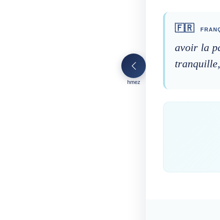
🇫🇷
FRANÇ
avoir la p
tranquille
hmez