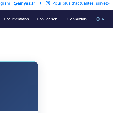
agram :
@amyaz.fr
✦
Pour plus d'actualités, suivez-
Documentation
Conjugaison
Connexion
EN