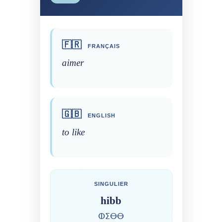
🇫🇷
FRANÇAIS
aimer
🇬🇧
ENGLISH
to like
SINGULIER
hibb
ⵀⵉⴱⴱ