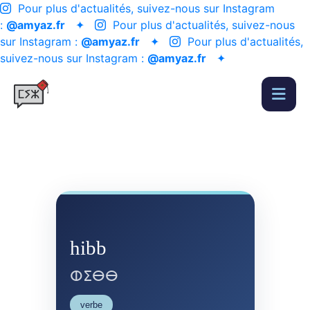
Pour plus d'actualités, suivez-nous sur Instagram
:
@amyaz.fr
✦
Pour plus d'actualités, suivez-nous
sur Instagram :
@amyaz.fr
✦
Pour plus d'actualités,
suivez-nous sur Instagram :
@amyaz.fr
✦
hibb
ⵀⵉⴱⴱ
verbe