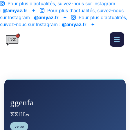
Pour plus d'actualités, suivez-nous sur Instagram
:
@amyaz.fr
✦
Pour plus d'actualités, suivez-nous
sur Instagram :
@amyaz.fr
✦
Pour plus d'actualités,
suivez-nous sur Instagram :
@amyaz.fr
✦
ggenfa
ⴳⴳⵏⴼⴰ
verbe