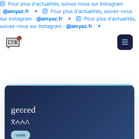
Pour plus d'actualités, suivez-nous sur Instagram
:
@amyaz.fr
✦
Pour plus d'actualités, suivez-nous
sur Instagram :
@amyaz.fr
✦
Pour plus d'actualités,
suivez-nous sur Instagram :
@amyaz.fr
✦
geɛɛed
ⴳⵄⵄⴷ
verbe