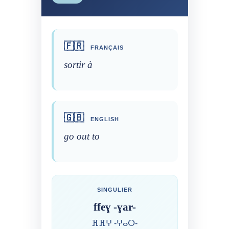
🇫🇷
FRANÇAIS
sortir à
🇬🇧
ENGLISH
go out to
SINGULIER
ffeɣ -ɣar-
ⴼⴼⵖ -ⵖⴰⵔ-