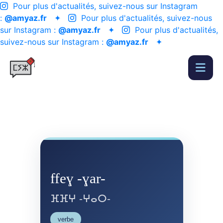
Pour plus d'actualités, suivez-nous sur Instagram
:
@amyaz.fr
✦
Pour plus d'actualités, suivez-nous
sur Instagram :
@amyaz.fr
✦
Pour plus d'actualités,
suivez-nous sur Instagram :
@amyaz.fr
✦
ffeɣ -ɣar-
ⴼⴼⵖ -ⵖⴰⵔ-
verbe