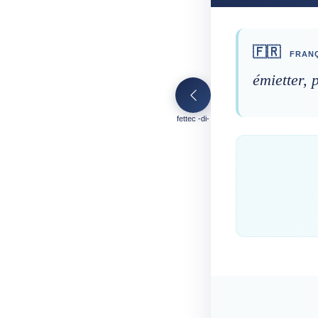
🇫🇷
FRANÇ
émietter, 
fettec -di-