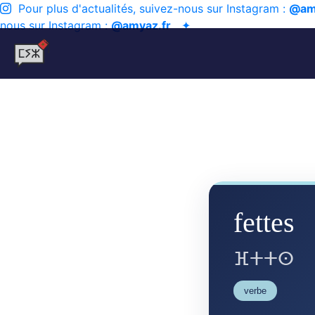
Pour plus d'actualités, suivez-nous sur Instagram :
@am
nous sur Instagram :
@amyaz.fr
✦
fettes
ⴼⵜⵜⵙ
verbe