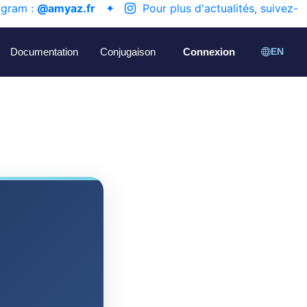
agram :
@amyaz.fr
✦
Pour plus d'actualités, suivez-
Documentation
Conjugaison
Connexion
EN