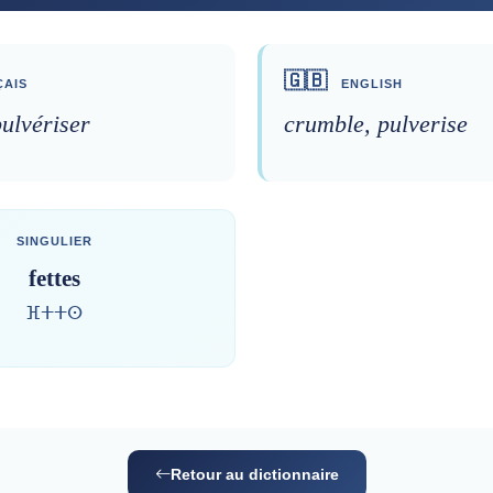
🇬🇧
AIS
ENGLISH
pulvériser
crumble, pulverise
SINGULIER
fettes
ⴼⵜⵜⵙ
Retour au dictionnaire