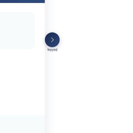
feyyeḍ