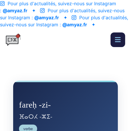
Pour plus d'actualités, suivez-nous sur Instagram
:
@amyaz.fr
✦
Pour plus d'actualités, suivez-nous
sur Instagram :
@amyaz.fr
✦
Pour plus d'actualités,
suivez-nous sur Instagram :
@amyaz.fr
✦
fareḥ -zi-
ⴼⴰⵔⵃ -ⵣⵉ-
verbe