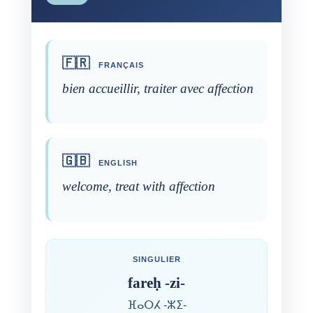
🇫🇷
FRANÇAIS
bien accueillir, traiter avec affection
🇬🇧
ENGLISH
welcome, treat with affection
SINGULIER
fareḥ -zi-
ⴼⴰⵔⵃ -ⵣⵉ-