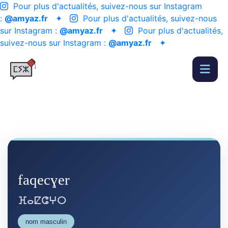
Pour plus d'actualités, suivez-nous sur Instagram
:
@amyaz.fr
✦
Pour plus d'actualités, suivez-nous
sur Instagram :
@amyaz.fr
✦
Pour plus d'actualités,
suivez-nous sur Instagram :
@amyaz.fr
✦
faqecɣer
ⴼⴰⵇⵛⵖⵔ
nom masculin