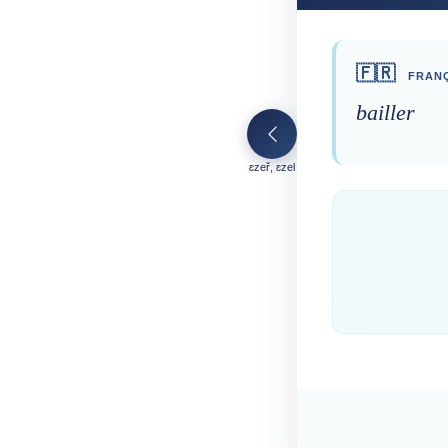
🇫🇷
FRANÇ
bailler
ɛzeř, ɛzel