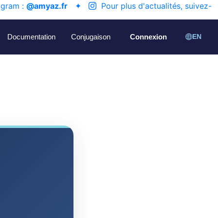
agram :
@amyaz.fr
✦
Pour plus d'actualités, suivez-
Documentation
Conjugaison
Connexion
EN