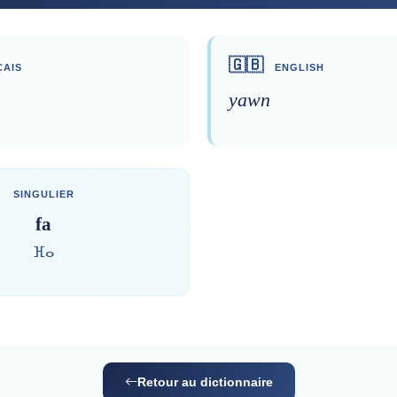
🇬🇧
AIS
ENGLISH
yawn
SINGULIER
fa
ⴼⴰ
Retour au dictionnaire