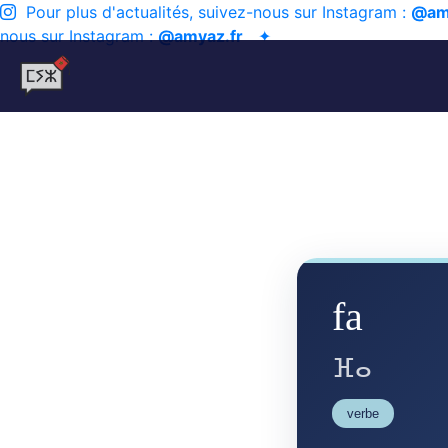
Pour plus d'actualités, suivez-nous sur Instagram :
@am
nous sur Instagram :
@amyaz.fr
✦
fa
ⴼⴰ
verbe