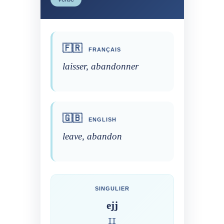
🇫🇷
FRANÇAIS
laisser, abandonner
🇬🇧
ENGLISH
leave, abandon
SINGULIER
ejj
ⵊⵊ