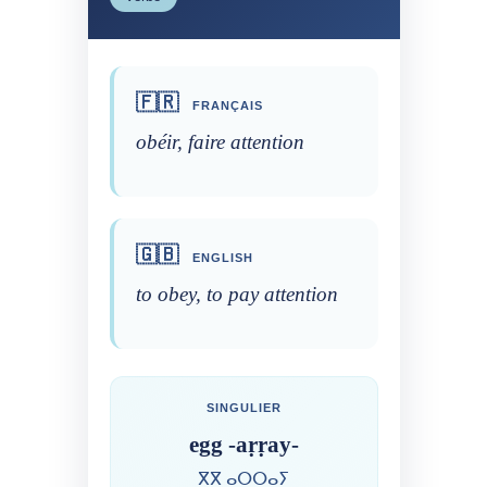
🇫🇷
FRANÇAIS
obéir, faire attention
🇬🇧
ENGLISH
to obey, to pay attention
SINGULIER
egg -aṛṛay-
ⴳⴳ ⴰⵔⵔⴰⵢ