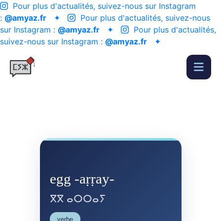
Pour plus d'actualités, suivez-nous sur Instagram
:
@amyaz.fr
✦
Pour plus d'actualités, suivez-nous
sur Instagram :
@amyaz.fr
✦
Pour plus d'actualités,
suivez-nous sur Instagram :
@amyaz.fr
✦
egg -aṛṛay-
ⴳⴳ ⴰⵔⵔⴰⵢ
verbe