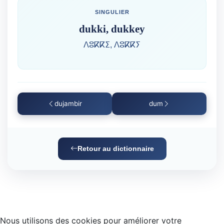
SINGULIER
dukki, dukkey
ⴷⵓⴽⴽⵉ, ⴷⵓⴽⴽⵢ
dujambir
dum
Retour au dictionnaire
Nous utilisons des cookies pour améliorer votre