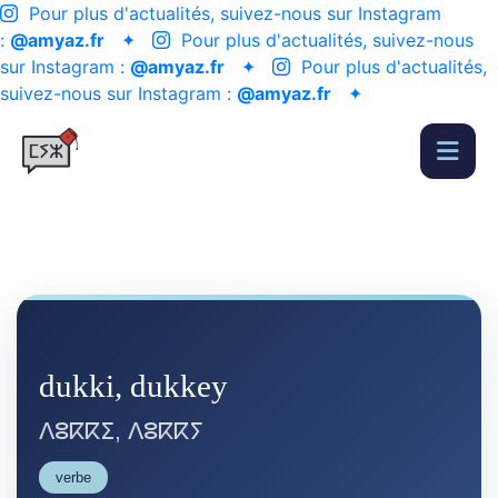
Pour plus d'actualités, suivez-nous sur Instagram
:
@amyaz.fr
✦
Pour plus d'actualités, suivez-nous
sur Instagram :
@amyaz.fr
✦
Pour plus d'actualités,
suivez-nous sur Instagram :
@amyaz.fr
✦
dukki, dukkey
ⴷⵓⴽⴽⵉ, ⴷⵓⴽⴽⵢ
verbe