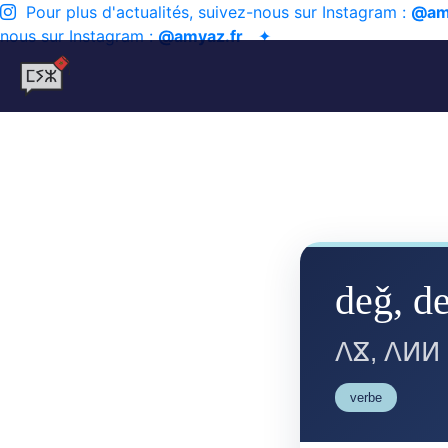
Pour plus d'actualités, suivez-nous sur Instagram :
@am
nous sur Instagram :
@amyaz.fr
✦
deǧ, de
ⴷⴵ, ⴷⵍⵍ
verbe