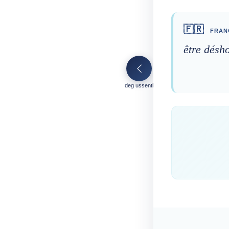
🇫🇷
FRAN
être désh
deg ussenti