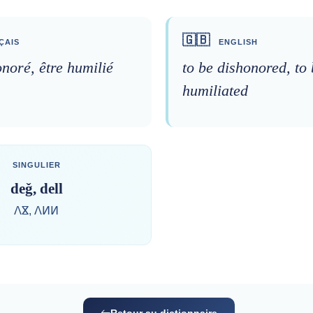
🇬🇧
ÇAIS
ENGLISH
onoré, être humilié
to be dishonored, to
humiliated
SINGULIER
deǧ, dell
ⴷⴵ, ⴷⵍⵍ
Retour au dictionnaire