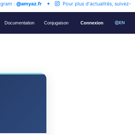
agram :
@amyaz.fr
✦
Pour plus d'actualités, suivez-
Documentation
Conjugaison
Connexion
EN