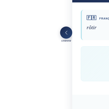
🇫🇷
FRANÇ
rôtir
cmimmir