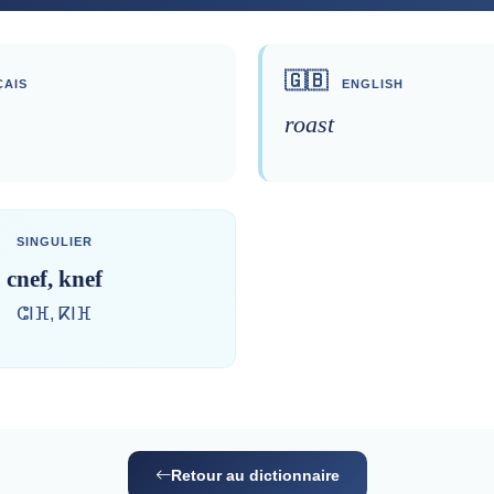
🇬🇧
AIS
ENGLISH
roast
SINGULIER
cnef, knef
ⵛⵏⴼ, ⴽⵏⴼ
Retour au dictionnaire