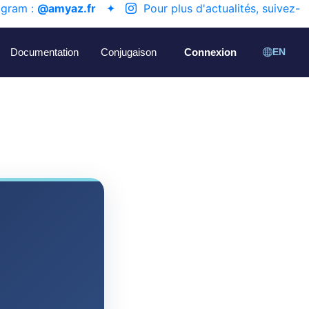
agram :
@amyaz.fr
✦
Pour plus d'actualités, suivez-
Documentation
Conjugaison
Connexion
EN