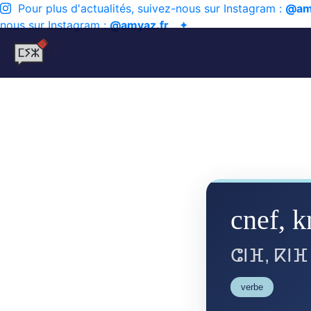
Pour plus d'actualités, suivez-nous sur Instagram :
@am
nous sur Instagram :
@amyaz.fr
✦
cnef, k
ⵛⵏⴼ, ⴽⵏⴼ
verbe