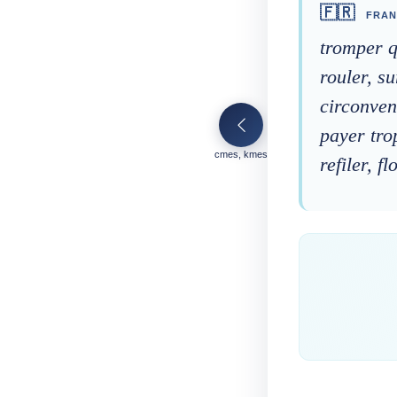
🇫🇷
FRAN
tromper q
rouler, s
circonveni
payer tro
cmes, kmes
refiler, fl