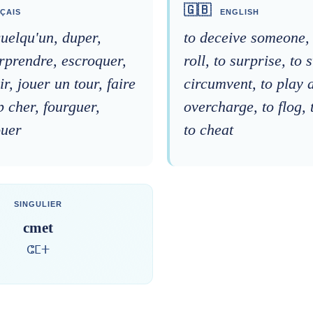
🇬🇧
ÇAIS
ENGLISH
uelqu'un, duper,
to deceive someone, 
urprendre, escroquer,
roll, to surprise, to 
r, jouer un tour, faire
circumvent, to play a
p cher, fourguer,
overcharge, to flog, 
ouer
to cheat
SINGULIER
cmet
ⵛⵎⵜ