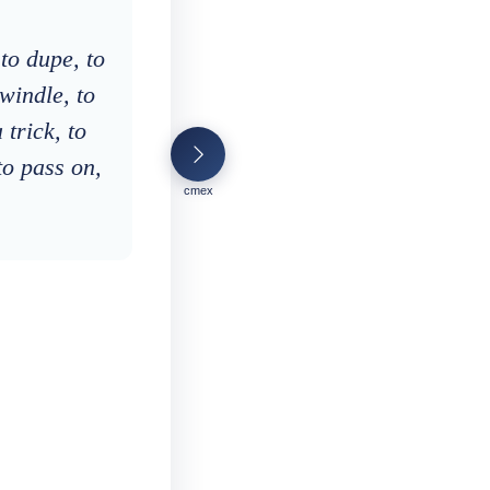
to dupe, to
swindle, to
 trick, to
to pass on,
cmex