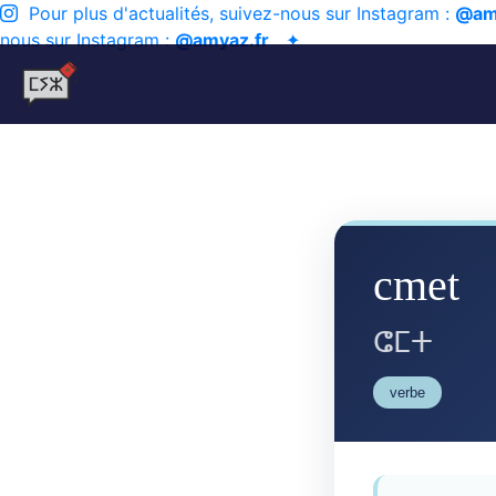
Pour plus d'actualités, suivez-nous sur Instagram :
@am
nous sur Instagram :
@amyaz.fr
✦
cmet
ⵛⵎⵜ
verbe