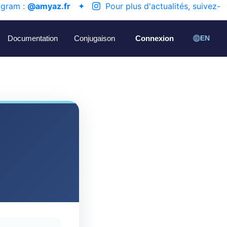
agram :
@amyaz.fr
✦
Pour plus d'actualités, suivez-
Documentation
Conjugaison
Connexion
EN