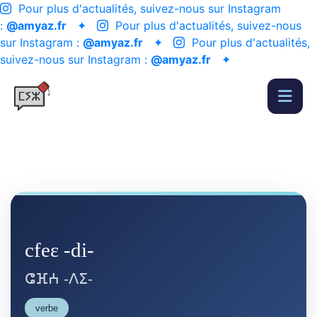
Pour plus d'actualités, suivez-nous sur Instagram
:
@amyaz.fr
✦
Pour plus d'actualités, suivez-nous
sur Instagram :
@amyaz.fr
✦
Pour plus d'actualités,
suivez-nous sur Instagram :
@amyaz.fr
✦
cfeɛ -di-
ⵛⴼⵄ -ⴷⵉ-
verbe