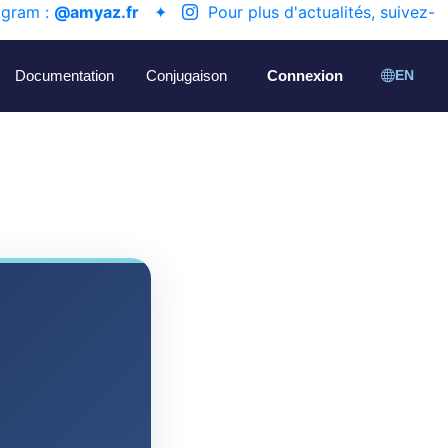
agram :
@amyaz.fr
✦
Pour plus d'actualités, suivez-
Documentation
Conjugaison
Connexion
EN