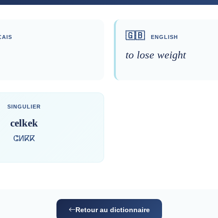
🇬🇧
AIS
ENGLISH
to lose weight
SINGULIER
celkek
ⵛⵍⴽⴽ
Retour au dictionnaire