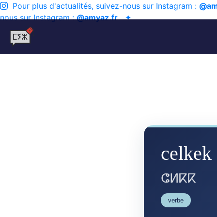
Pour plus d'actualités, suivez-nous sur Instagram :
@am
nous sur Instagram :
@amyaz.fr
✦
celkek
ⵛⵍⴽⴽ
verbe