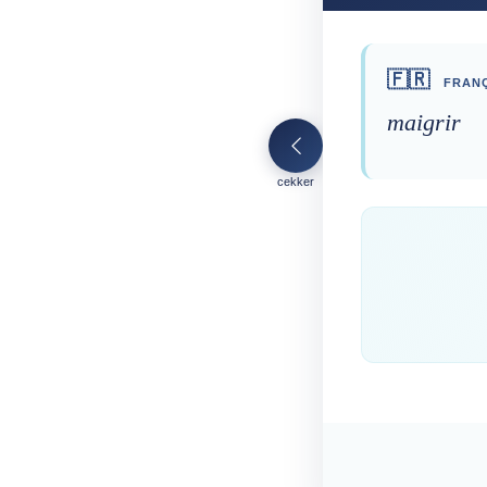
🇫🇷
FRANÇ
maigrir
cekker