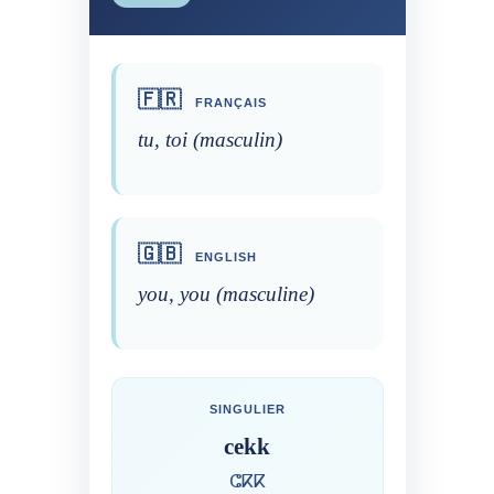
🇫🇷
FRANÇAIS
tu, toi (masculin)
🇬🇧
ENGLISH
you, you (masculine)
SINGULIER
cekk
ⵛⴽⴽ