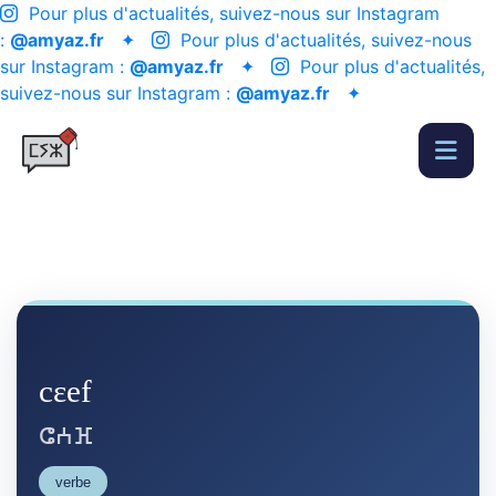
Pour plus d'actualités, suivez-nous sur Instagram
:
@amyaz.fr
✦
Pour plus d'actualités, suivez-nous
sur Instagram :
@amyaz.fr
✦
Pour plus d'actualités,
suivez-nous sur Instagram :
@amyaz.fr
✦
cɛef
ⵛⵄⴼ
verbe