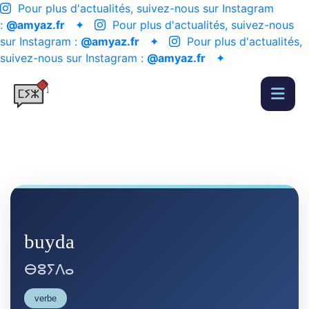
Pour plus d'actualités, suivez-nous sur Instagram
:
@amyaz.fr
✦
Pour plus d'actualités, suivez-nous
sur Instagram :
@amyaz.fr
✦
Pour plus d'actualités,
suivez-nous sur Instagram :
@amyaz.fr
✦
buyda
ⴱⵓⵢⴷⴰ
verbe