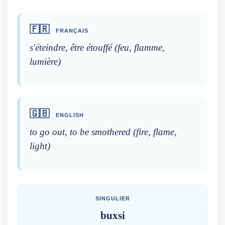
🇫🇷
FRANÇAIS
s'éteindre, être étouffé (feu, flamme,
lumière)
🇬🇧
ENGLISH
to go out, to be smothered (fire, flame,
light)
SINGULIER
buxsi