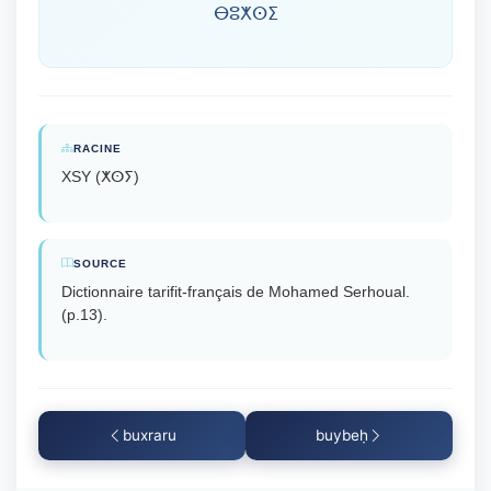
ⴱⵓⵅⵙⵉ
RACINE
XSY (ⵅⵙⵢ)
SOURCE
Dictionnaire tarifit-français de Mohamed Serhoual.
(p.13).
buxraru
buybeḥ