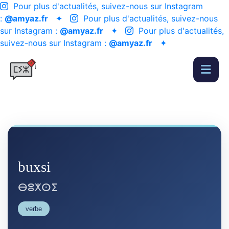
Pour plus d'actualités, suivez-nous sur Instagram
:
@amyaz.fr
✦
Pour plus d'actualités, suivez-nous
sur Instagram :
@amyaz.fr
✦
Pour plus d'actualités,
suivez-nous sur Instagram :
@amyaz.fr
✦
buxsi
ⴱⵓⵅⵙⵉ
verbe