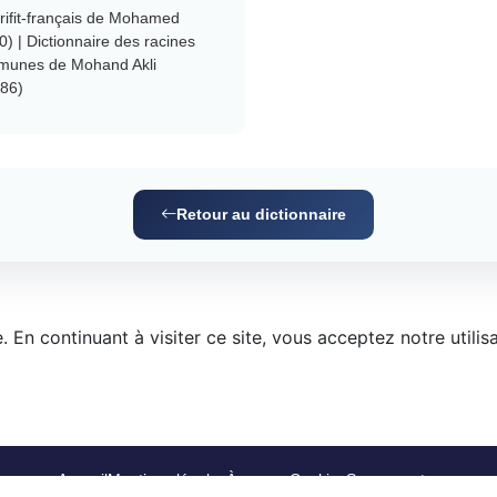
arifit-français de Mohamed
0) | Dictionnaire des racines
munes de Mohand Akli
86)
Retour au dictionnaire
 En continuant à visiter ce site, vous acceptez notre utilis
Accueil
Mentions légales
À propos
Cookies
Se connecter