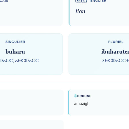
ÇAIS
ENGLISH
lion
SINGULIER
PLURIEL
buharu
ibuharute
ⵀⴰⵔⵓ, ⴰⴱⵓⵀⴰⵔⵓ
ⵉⴱⵓⵀⴰⵔⵓⵜ
ORIGINE
amazigh