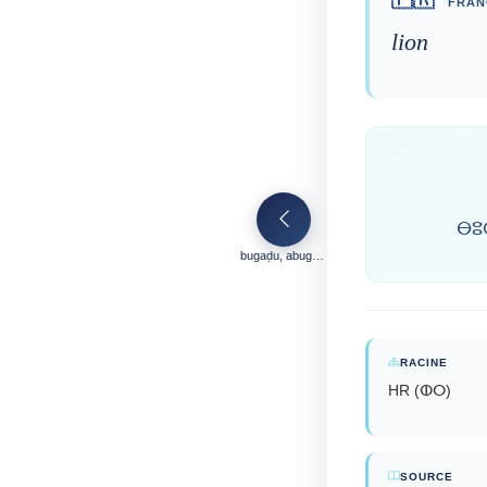
FRAN
lion
ⴱⵓ
bugaḍu, abugaḍu
RACINE
HR (ⵀⵔ)
SOURCE