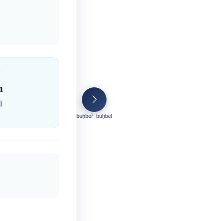
n
ⵏ
buḥbeř, buḥbel