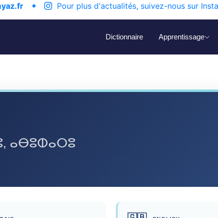
yaz.fr
✦
Pour plus d'actualités, suivez-nous sur Inst
Dictionnaire
Apprentissage
, ⴰⴱⵓⵀⴰⵔⵓ
🇬🇧