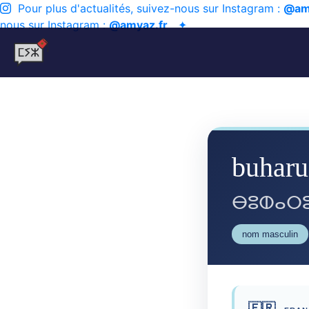
Pour plus d'actualités, suivez-nous sur Instagram :
@am
nous sur Instagram :
@amyaz.fr
✦
buharu
ⴱⵓⵀⴰⵔⵓ
nom masculin
🇫🇷