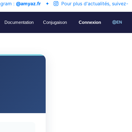
agram :
@amyaz.fr
✦
Pour plus d'actualités, suivez-
Documentation
Conjugaison
Connexion
EN